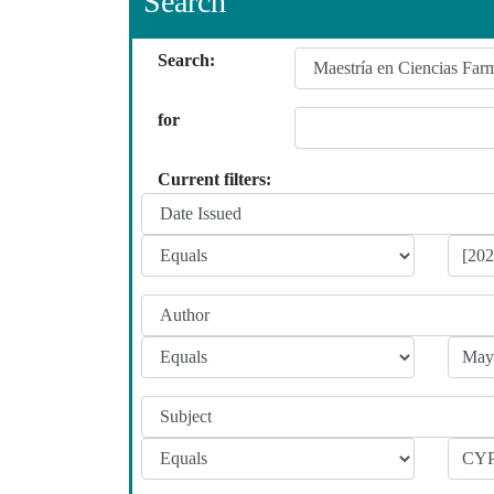
Search
Search:
for
Current filters: