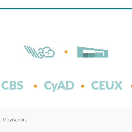
CBS
CyAD
CEUX
d, Coyoacán,