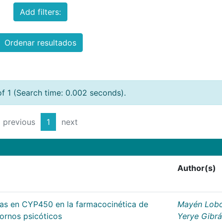
Add filters:
Ordenar resultados
of 1 (Search time: 0.002 seconds).
previous
1
next
Author(s)
cas en CYP450 en la farmacocinética de
Mayén Lobo
tornos psicóticos
Yerye Gibr