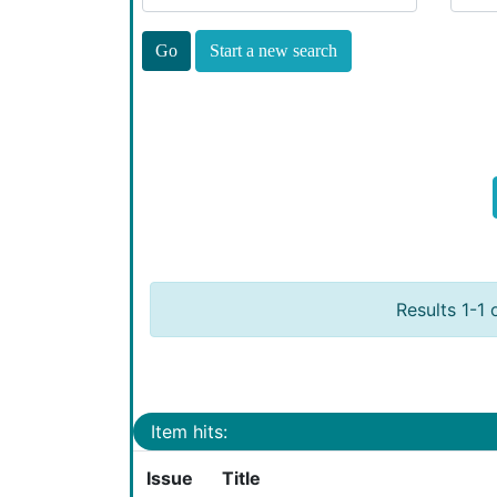
Start a new search
Results 1-1 
Item hits:
Issue
Title