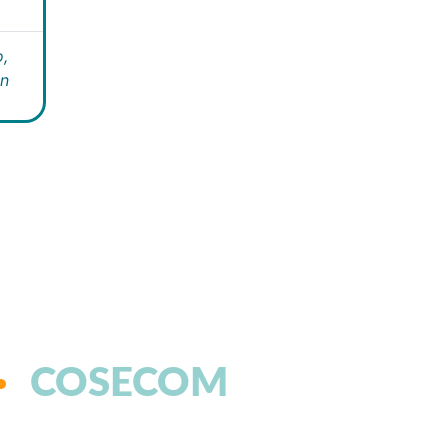
,
án
COSECOM