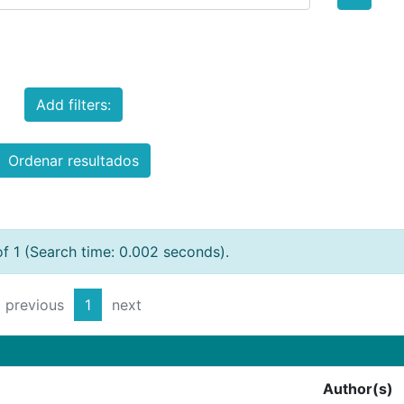
Add filters:
Ordenar resultados
of 1 (Search time: 0.002 seconds).
previous
1
next
Author(s)