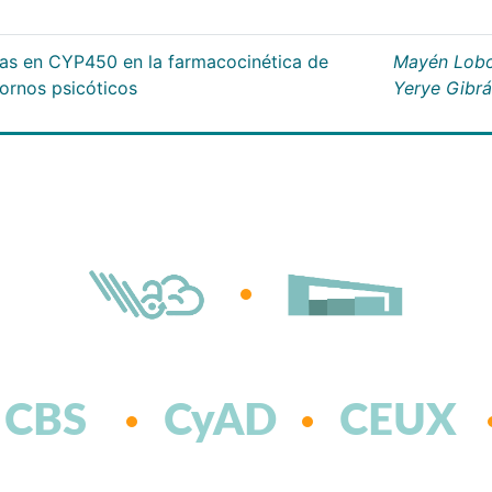
cas en CYP450 en la farmacocinética de
Mayén Lobo
tornos psicóticos
Yerye Gibr
CBS
CyAD
CEUX