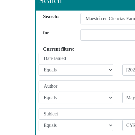
Search
Search:
for
Current filters: