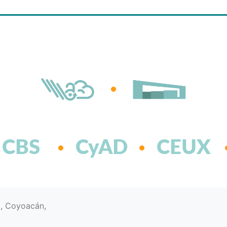
CBS
CyAD
CEUX
d, Coyoacán,