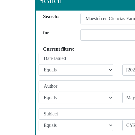
Search
Search:
for
Current filters: