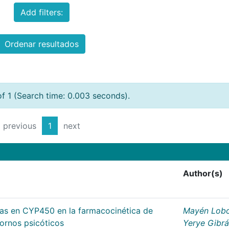
Add filters:
Ordenar resultados
of 1 (Search time: 0.003 seconds).
previous
1
next
Author(s)
cas en CYP450 en la farmacocinética de
Mayén Lobo
tornos psicóticos
Yerye Gibr