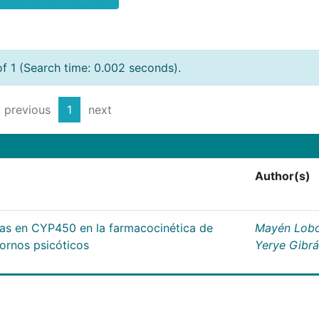
of 1 (Search time: 0.002 seconds).
previous
1
next
Author(s)
cas en CYP450 en la farmacocinética de
Mayén Lobo
tornos psicóticos
Yerye Gibr