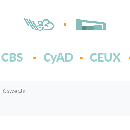
CBS
CyAD
CEUX
d, Coyoacán,