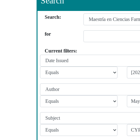
Search
Search:
for
Current filters: