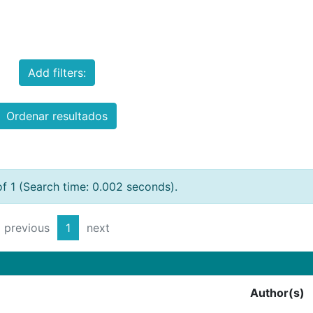
Add filters:
Ordenar resultados
of 1 (Search time: 0.002 seconds).
previous
1
next
Author(s)