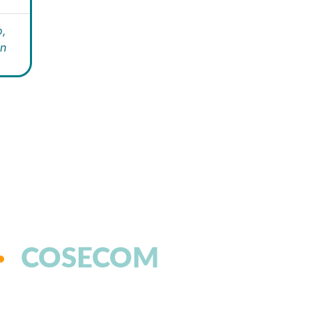
,
án
COSECOM