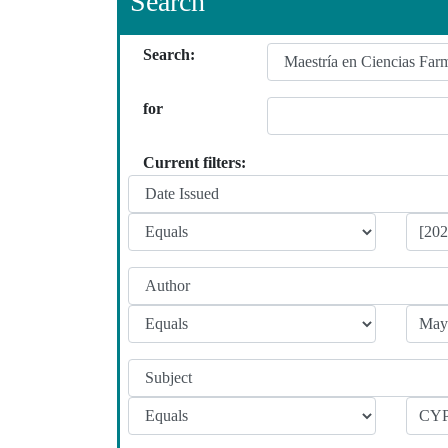
Search
Search:
for
Current filters: