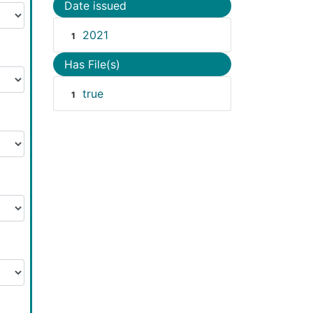
Date issued
2021
1
Has File(s)
true
1