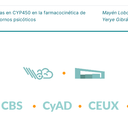
cas en CYP450 en la farmacocinética de
Mayén Lobo
tornos psicóticos
Yerye Gibr
CBS
CyAD
CEUX