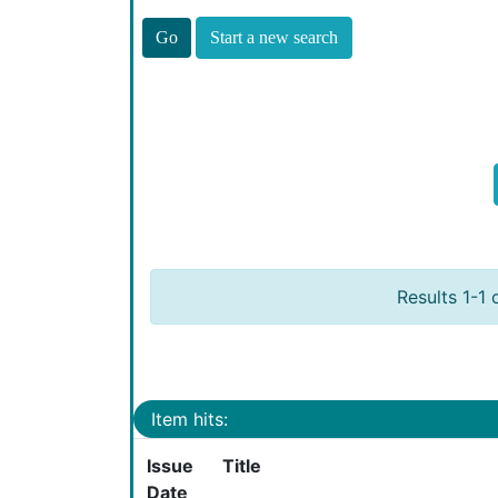
Start a new search
Results 1-1 
Item hits:
Issue
Title
Date