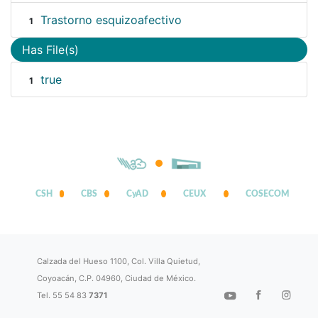
Trastorno esquizoafectivo
1
Has File(s)
true
1
CSH
CBS
CyAD
CEUX
COSECOM
Calzada del Hueso 1100, Col. Villa Quietud,
Coyoacán, C.P. 04960, Ciudad de México.
Tel. 55 54 83
7371