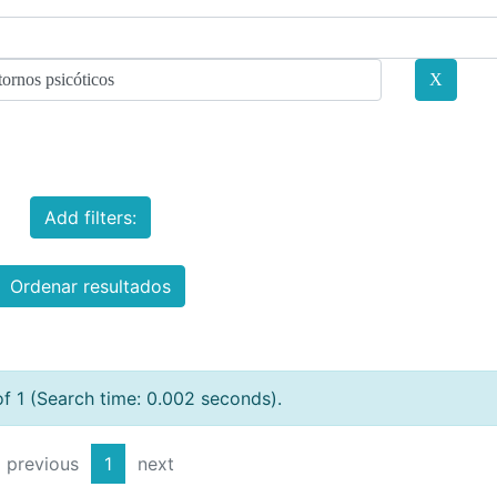
Add filters:
Ordenar resultados
of 1 (Search time: 0.002 seconds).
previous
1
next