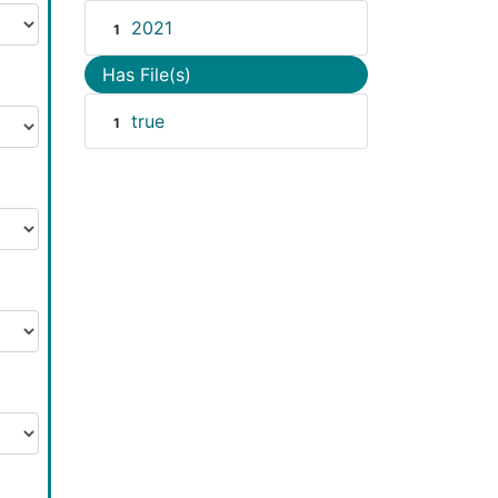
2021
1
Has File(s)
true
1