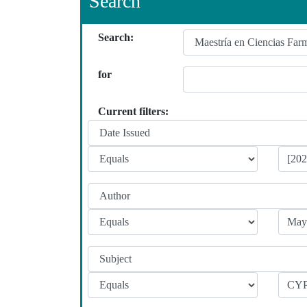
Search
Search:
for
Current filters: