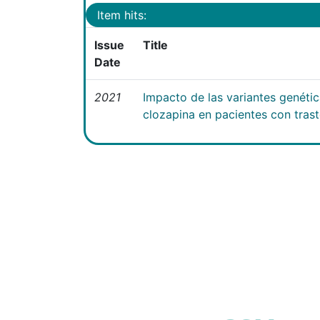
Item hits:
Issue
Title
Date
2021
Impacto de las variantes genéti
clozapina en pacientes con tras