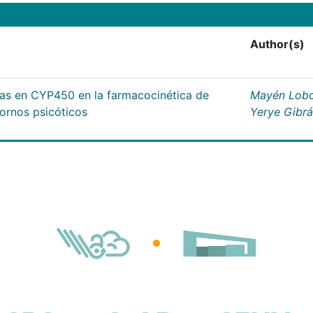
Author(s)
cas en CYP450 en la farmacocinética de
Mayén Lobo
tornos psicóticos
Yerye Gibr