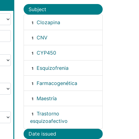
Subject
Clozapina
1
CNV
1
CYP450
1
Esquizofrenia
1
Farmacogenética
1
Maestría
1
Trastorno
1
esquizoafectivo
Date issued