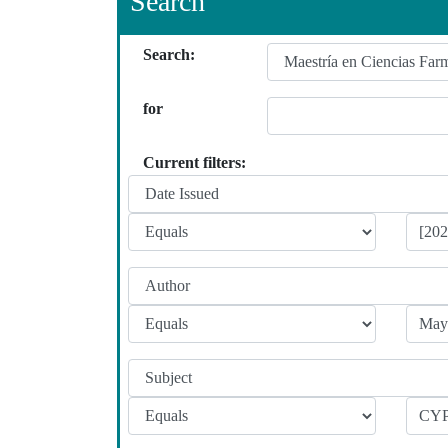
Search
Search:
for
Current filters: