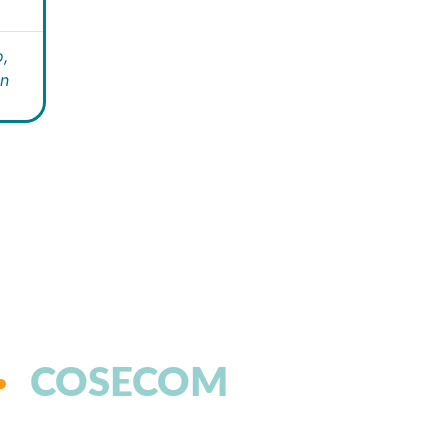
,
án
COSECOM