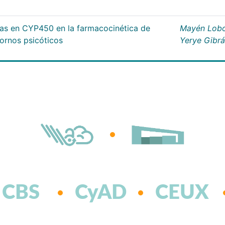
cas en CYP450 en la farmacocinética de
Mayén Lobo
tornos psicóticos
Yerye Gibr
CBS
CyAD
CEUX