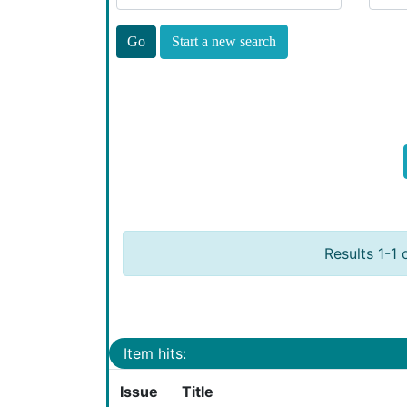
Start a new search
Results 1-1 
Item hits:
Issue
Title