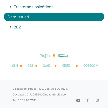
Trastornos psicóticos
1
Date issued
2021
1
CSH
CBS
CyAD
CEUX
COSECOM
Calzada del Hueso 1100, Col. Villa Quietud,
Coyoacán, C.P. 04960, Ciudad de México.
Tel. 55 54 83
7371