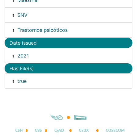
Maestría
1
SNV
1
Trastornos psicóticos
1
Date issued
2021
1
Has File(s)
true
1
CSH
CBS
CyAD
CEUX
COSECOM