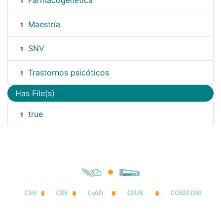
Farmacogenética
1
Maestría
1
SNV
1
Trastornos psicóticos
1
Has File(s)
true
1
CSH
CBS
CyAD
CEUX
COSECOM