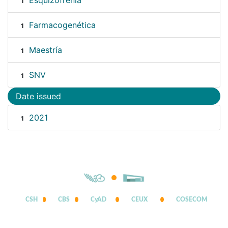
Esquizofrenia
1
Farmacogenética
1
Maestría
1
SNV
1
Date issued
2021
1
CSH
CBS
CyAD
CEUX
COSECOM