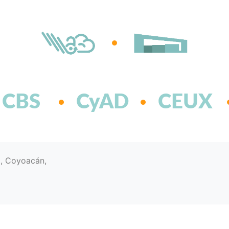
CBS
CyAD
CEUX
d, Coyoacán,