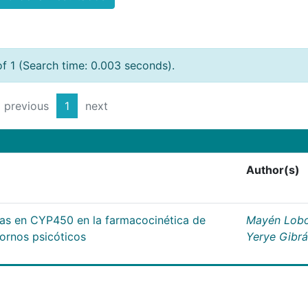
of 1 (Search time: 0.003 seconds).
previous
1
next
Author(s)
cas en CYP450 en la farmacocinética de
Mayén Lobo
tornos psicóticos
Yerye Gibr