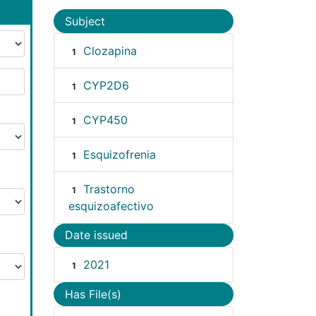
Subject
Clozapina
1
CYP2D6
1
CYP450
1
Esquizofrenia
1
Trastorno
1
esquizoafectivo
Date issued
2021
1
Has File(s)