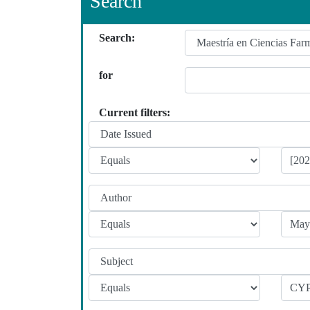
Search
Search:
for
Current filters: