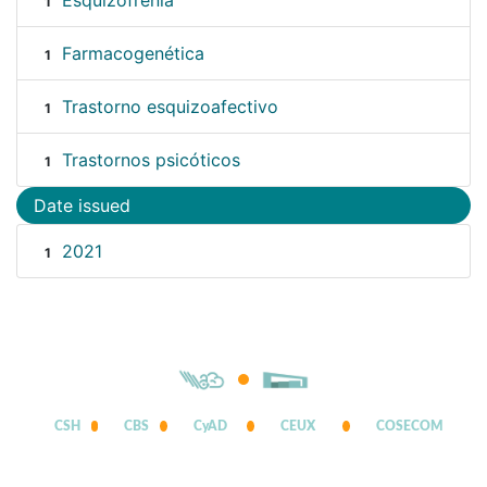
Esquizofrenia
1
Farmacogenética
1
Trastorno esquizoafectivo
1
Trastornos psicóticos
1
Date issued
2021
1
CSH
CBS
CyAD
CEUX
COSECOM