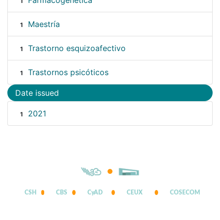
Farmacogenética
1
Maestría
1
Trastorno esquizoafectivo
1
Trastornos psicóticos
1
Date issued
2021
1
CSH
CBS
CyAD
CEUX
COSECOM