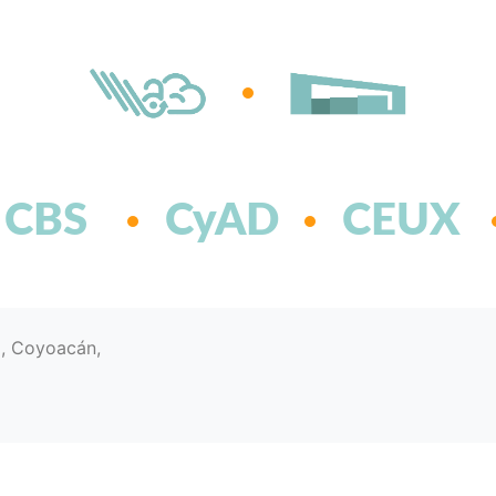
CBS
CyAD
CEUX
d, Coyoacán,