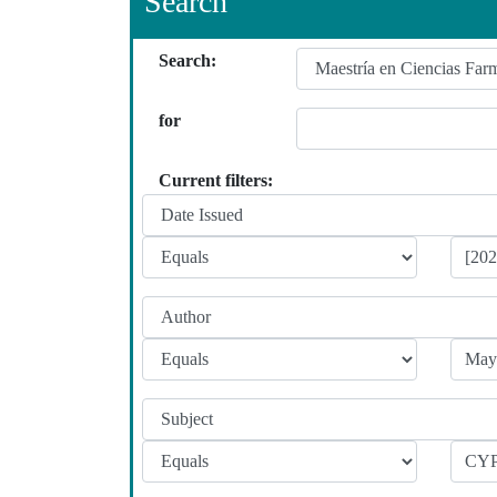
Search
Search:
for
Current filters: