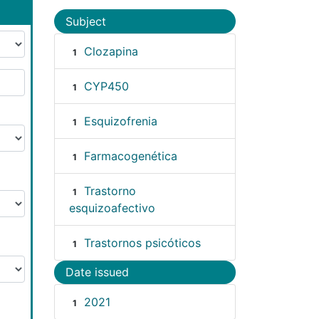
Subject
Clozapina
1
CYP450
1
Esquizofrenia
1
Farmacogenética
1
Trastorno
1
esquizoafectivo
Trastornos psicóticos
1
Date issued
2021
1