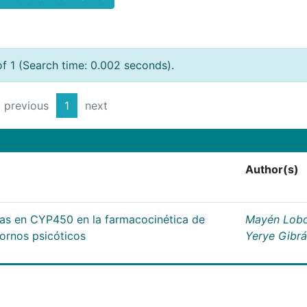
of 1 (Search time: 0.002 seconds).
previous
1
next
Author(s)
cas en CYP450 en la farmacocinética de
Mayén Lobo
tornos psicóticos
Yerye Gibr