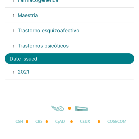
Farmacogenética
1
Maestría
1
Trastorno esquizoafectivo
1
Trastornos psicóticos
1
Date issued
2021
1
CSH
CBS
CyAD
CEUX
COSECOM