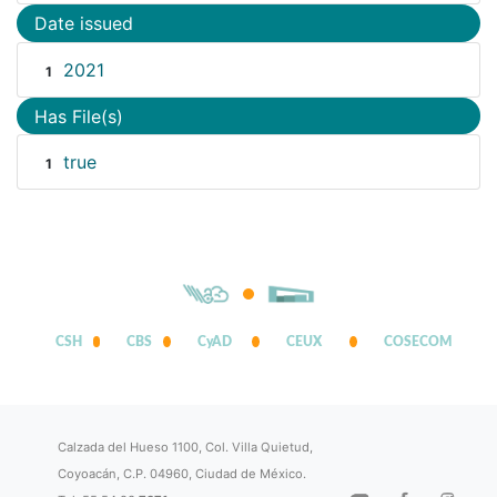
Date issued
2021
1
Has File(s)
true
1
CSH
CBS
CyAD
CEUX
COSECOM
Calzada del Hueso 1100, Col. Villa Quietud,
Coyoacán, C.P. 04960, Ciudad de México.