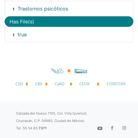
Trastornos psicóticos
1
Has File(s)
true
1
CSH
CBS
CyAD
CEUX
COSECOM
Calzada del Hueso 1100, Col. Villa Quietud,
Coyoacán, C.P. 04960, Ciudad de México.
Tel. 55 54 83
7371