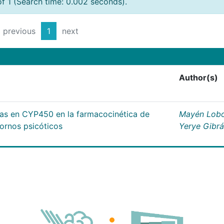
of 1 (Search time: 0.002 seconds).
previous
1
next
Author(s)
cas en CYP450 en la farmacocinética de
Mayén Lobo
tornos psicóticos
Yerye Gibr