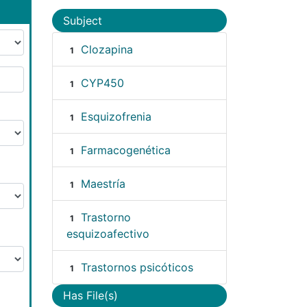
Subject
Clozapina
1
CYP450
1
Esquizofrenia
1
Farmacogenética
1
Maestría
1
Trastorno
1
esquizoafectivo
Trastornos psicóticos
1
Has File(s)