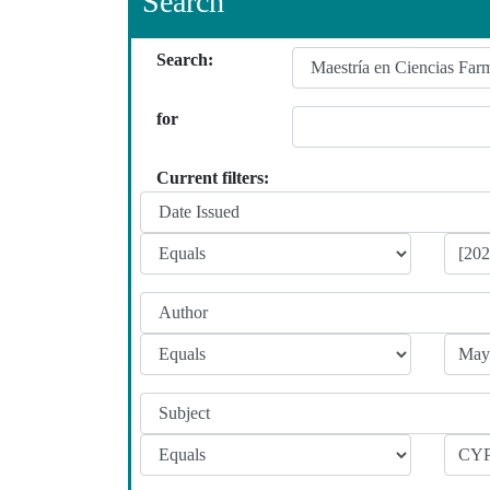
Search
Search:
for
Current filters: