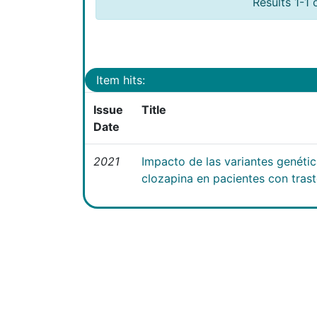
Results 1-1 
Item hits:
Issue
Title
Date
2021
Impacto de las variantes genéti
clozapina en pacientes con tras