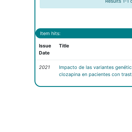
Results 1-1 
Item hits:
Issue
Title
Date
2021
Impacto de las variantes genéti
clozapina en pacientes con tras