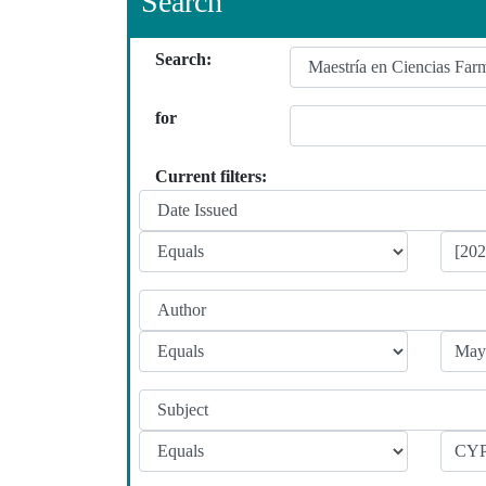
Search
Search:
for
Current filters: