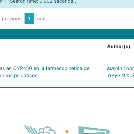
of 1 (Search time: 0.002 seconds).
previous
1
next
Author(s)
cas en CYP450 en la farmacocinética de
Mayén Lobo
tornos psicóticos
Yerye Gibr