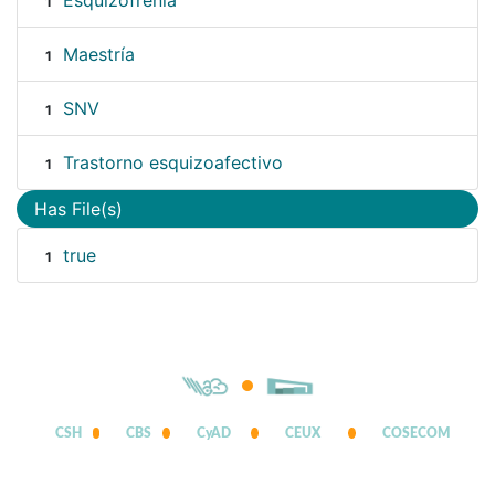
Esquizofrenia
1
Maestría
1
SNV
1
Trastorno esquizoafectivo
1
Has File(s)
true
1
CSH
CBS
CyAD
CEUX
COSECOM