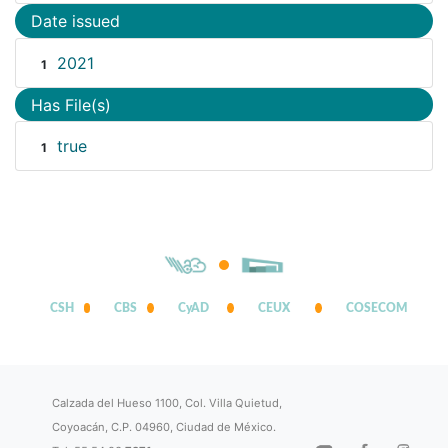
Date issued
2021
1
Has File(s)
true
1
CSH
CBS
CyAD
CEUX
COSECOM
Calzada del Hueso 1100, Col. Villa Quietud,
Coyoacán, C.P. 04960, Ciudad de México.