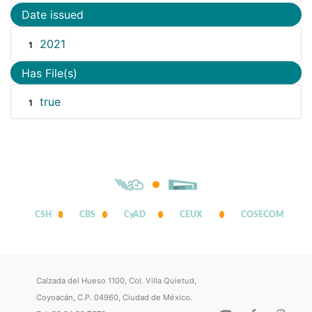
Date issued
2021
1
Has File(s)
true
1
CSH
CBS
CyAD
CEUX
COSECOM
Calzada del Hueso 1100, Col. Villa Quietud,
Coyoacán, C.P. 04960, Ciudad de México.