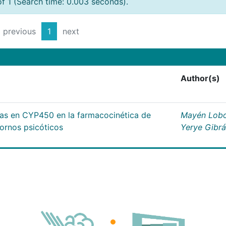
of 1 (Search time: 0.003 seconds).
previous
1
next
Author(s)
cas en CYP450 en la farmacocinética de
Mayén Lobo
tornos psicóticos
Yerye Gibr