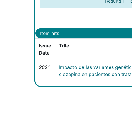
Results 1-1 
Item hits:
Issue
Title
Date
2021
Impacto de las variantes genéti
clozapina en pacientes con tras