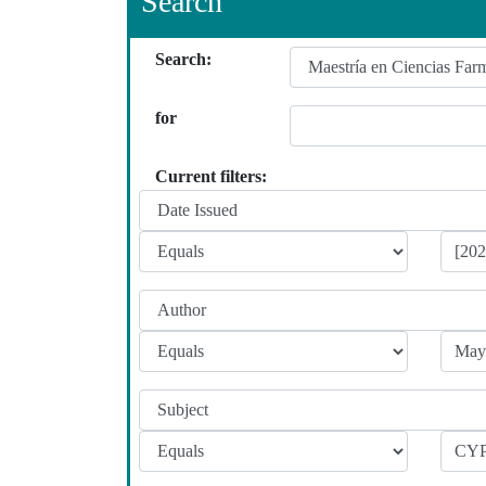
Search
Search:
for
Current filters: