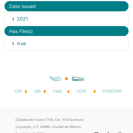
Date issued
2021
1
Has File(s)
true
1
CSH
CBS
CyAD
CEUX
COSECOM
Calzada del Hueso 1100, Col. Villa Quietud,
Coyoacán, C.P. 04960, Ciudad de México.