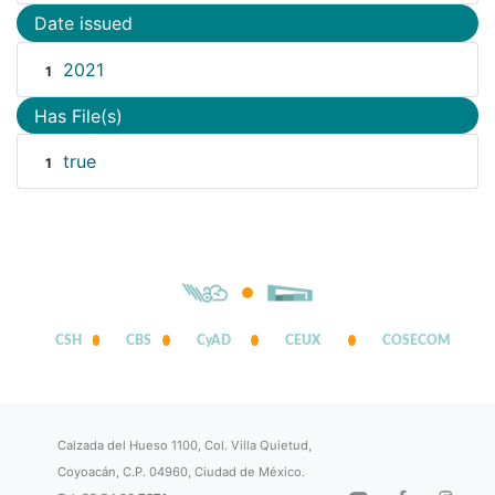
Date issued
2021
1
Has File(s)
true
1
CSH
CBS
CyAD
CEUX
COSECOM
Calzada del Hueso 1100, Col. Villa Quietud,
Coyoacán, C.P. 04960, Ciudad de México.