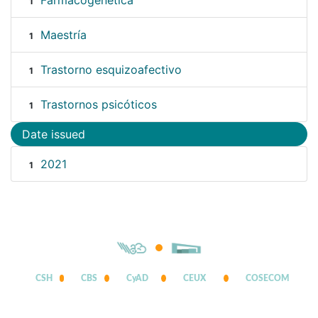
Farmacogenética
1
Maestría
1
Trastorno esquizoafectivo
1
Trastornos psicóticos
1
Date issued
2021
1
CSH
CBS
CyAD
CEUX
COSECOM