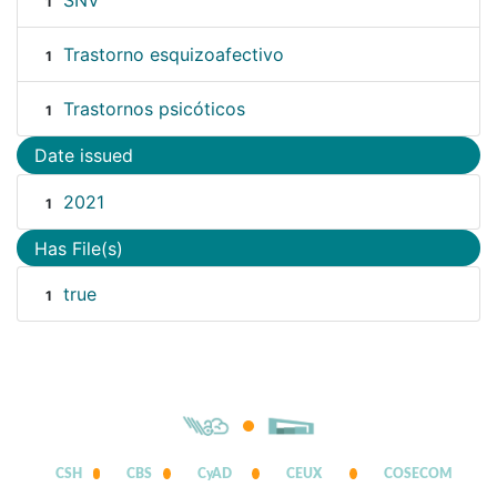
SNV
1
Trastorno esquizoafectivo
1
Trastornos psicóticos
1
Date issued
2021
1
Has File(s)
true
1
CSH
CBS
CyAD
CEUX
COSECOM