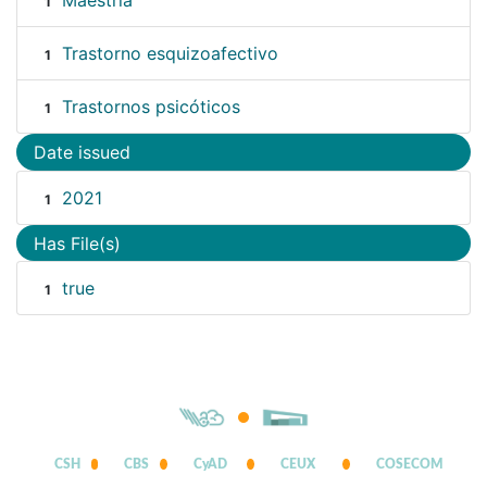
Maestría
1
Trastorno esquizoafectivo
1
Trastornos psicóticos
1
Date issued
2021
1
Has File(s)
true
1
CSH
CBS
CyAD
CEUX
COSECOM