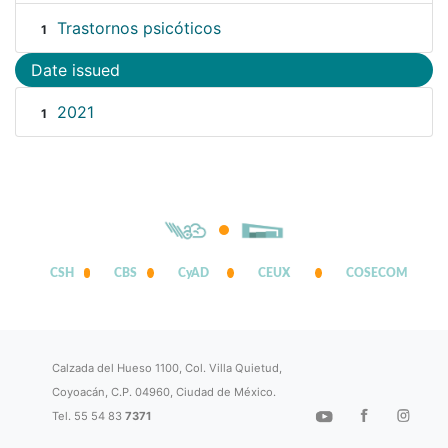
Trastornos psicóticos
1
Date issued
2021
1
CSH
CBS
CyAD
CEUX
COSECOM
Calzada del Hueso 1100, Col. Villa Quietud,
Coyoacán, C.P. 04960, Ciudad de México.
Tel. 55 54 83
7371