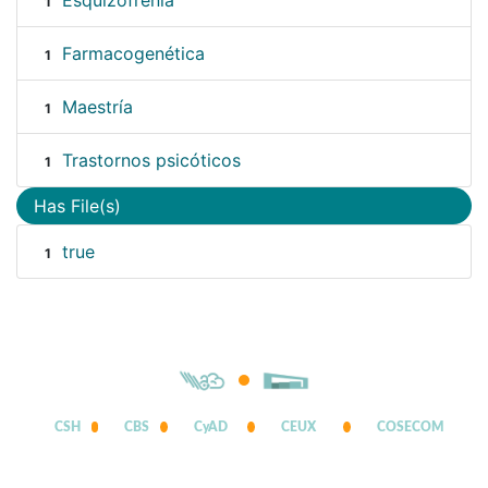
Esquizofrenia
1
Farmacogenética
1
Maestría
1
Trastornos psicóticos
1
Has File(s)
true
1
CSH
CBS
CyAD
CEUX
COSECOM