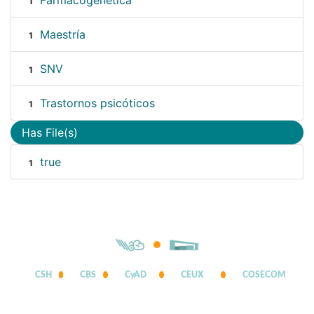
Farmacogenética
1
Maestría
1
SNV
1
Trastornos psicóticos
1
Has File(s)
true
1
CSH
CBS
CyAD
CEUX
COSECOM