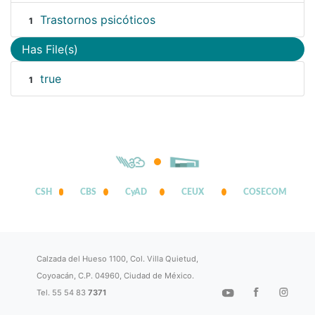
Trastornos psicóticos
1
Has File(s)
true
1
CSH
CBS
CyAD
CEUX
COSECOM
Calzada del Hueso 1100, Col. Villa Quietud,
Coyoacán, C.P. 04960, Ciudad de México.
Tel. 55 54 83
7371