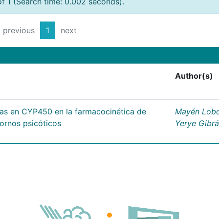
of 1 (Search time: 0.002 seconds).
previous
1
next
Author(s)
cas en CYP450 en la farmacocinética de
Mayén Lobo
tornos psicóticos
Yerye Gibr