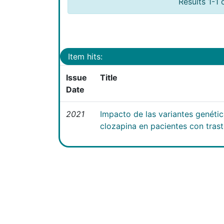
Results 1-1 
Item hits:
Issue
Title
Date
2021
Impacto de las variantes genéti
clozapina en pacientes con tras