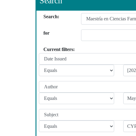
Search
Search:
for
Current filters: