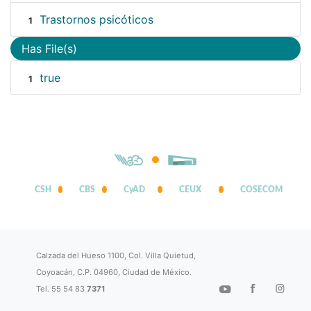
Trastornos psicóticos
1
Has File(s)
true
1
CSH
CBS
CyAD
CEUX
COSECOM
Calzada del Hueso 1100, Col. Villa Quietud,
Coyoacán, C.P. 04960, Ciudad de México.
Tel. 55 54 83
7371