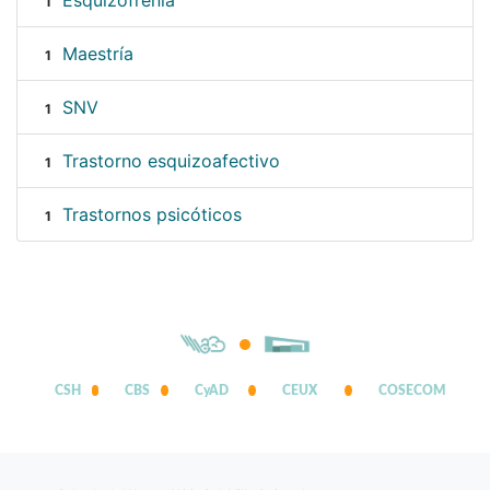
Esquizofrenia
1
Maestría
1
SNV
1
Trastorno esquizoafectivo
1
Trastornos psicóticos
1
CSH
CBS
CyAD
CEUX
COSECOM