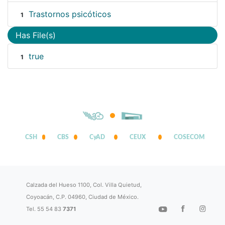
Trastornos psicóticos
1
Has File(s)
true
1
CSH
CBS
CyAD
CEUX
COSECOM
Calzada del Hueso 1100, Col. Villa Quietud,
Coyoacán, C.P. 04960, Ciudad de México.
Tel. 55 54 83
7371