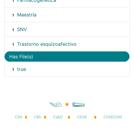
Farmacogenética
1
Maestría
1
SNV
1
Trastorno esquizoafectivo
1
Has File(s)
true
1
CSH
CBS
CyAD
CEUX
COSECOM