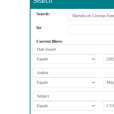
Search
Search:
for
Current filters: