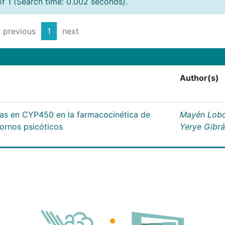
of 1 (Search time: 0.002 seconds).
previous
1
next
Author(s)
cas en CYP450 en la farmacocinética de
Mayén Lobo
tornos psicóticos
Yerye Gibr