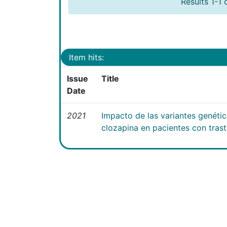
Results 1-1 
Item hits:
Issue
Title
Date
2021
Impacto de las variantes genéti
clozapina en pacientes con tras