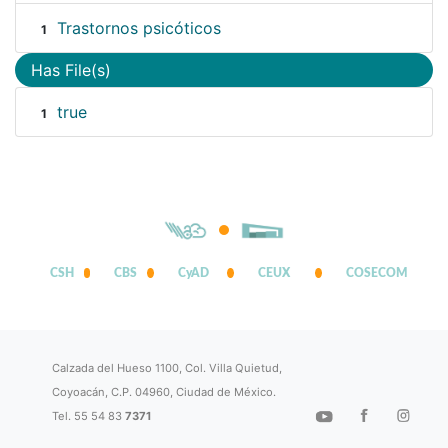
Trastornos psicóticos
1
Has File(s)
true
1
CSH
CBS
CyAD
CEUX
COSECOM
Calzada del Hueso 1100, Col. Villa Quietud,
Coyoacán, C.P. 04960, Ciudad de México.
Tel. 55 54 83
7371