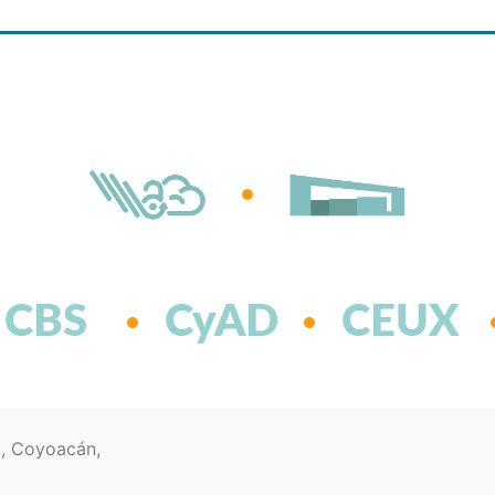
CBS
CyAD
CEUX
d, Coyoacán,