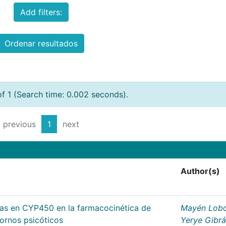
Add filters:
Ordenar resultados
of 1 (Search time: 0.002 seconds).
previous
1
next
Author(s)
cas en CYP450 en la farmacocinética de
Mayén Lobo
tornos psicóticos
Yerye Gibr