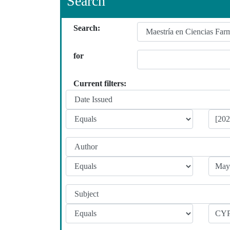
Search
Search:
for
Current filters: