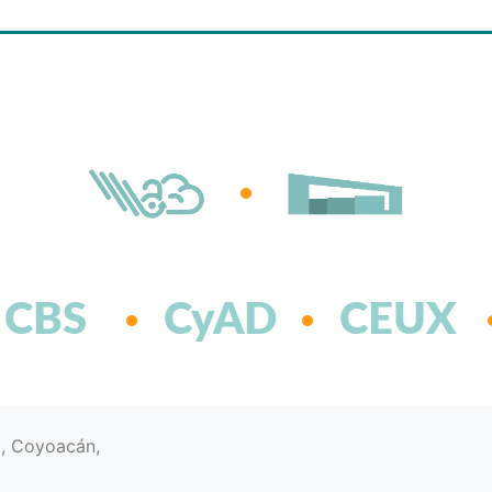
CBS
CyAD
CEUX
d, Coyoacán,