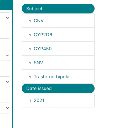
Subject
CNV
1
CYP2D6
1
CYP450
1
SNV
1
Trastorno bipolar
1
Date issued
2021
1