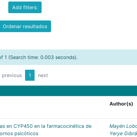
Add filters:
Ordenar resultados
of 1 (Search time: 0.003 seconds).
previous
1
next
Author(s)
cas en CYP450 en la farmacocinética de
Mayén Lobo
tornos psicóticos
Yerye Gibr