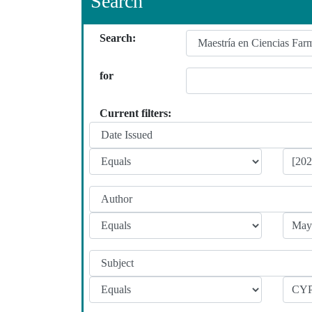
Search
Search:
for
Current filters: