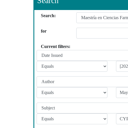
Search
Search:
for
Current filters: