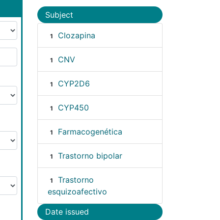
Subject
Clozapina
1
CNV
1
CYP2D6
1
CYP450
1
Farmacogenética
1
Trastorno bipolar
1
Trastorno
1
esquizoafectivo
Date issued