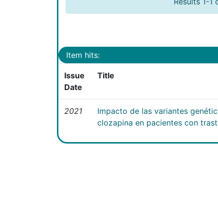
Results 1-1 
Item hits:
Issue
Title
Date
2021
Impacto de las variantes genéti
clozapina en pacientes con tras