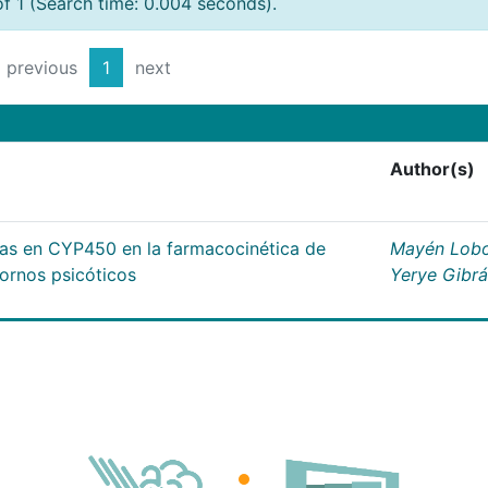
of 1 (Search time: 0.004 seconds).
previous
1
next
Author(s)
cas en CYP450 en la farmacocinética de
Mayén Lobo
tornos psicóticos
Yerye Gibr