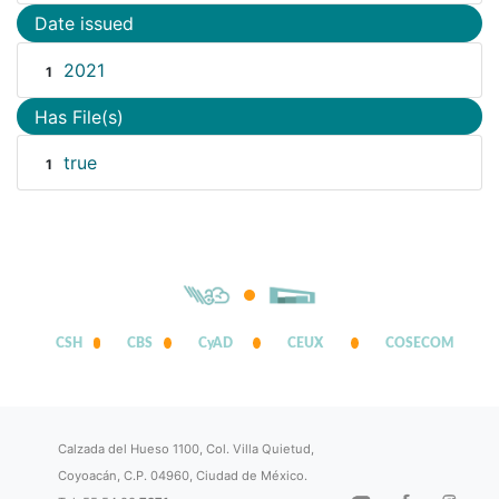
Date issued
2021
1
Has File(s)
true
1
CSH
CBS
CyAD
CEUX
COSECOM
Calzada del Hueso 1100, Col. Villa Quietud,
Coyoacán, C.P. 04960, Ciudad de México.