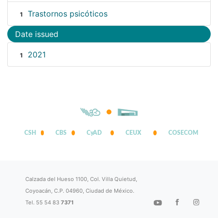
Trastornos psicóticos
1
Date issued
2021
1
CSH
CBS
CyAD
CEUX
COSECOM
Calzada del Hueso 1100, Col. Villa Quietud,
Coyoacán, C.P. 04960, Ciudad de México.
Tel. 55 54 83
7371