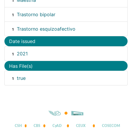
Maestría
1
Trastorno bipolar
1
Trastorno esquizoafectivo
1
Date issued
2021
1
Has File(s)
true
1
CSH
CBS
CyAD
CEUX
COSECOM