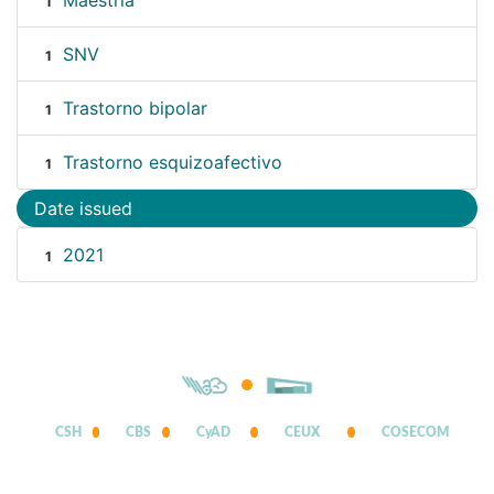
Maestría
1
SNV
1
Trastorno bipolar
1
Trastorno esquizoafectivo
1
Date issued
2021
1
CSH
CBS
CyAD
CEUX
COSECOM