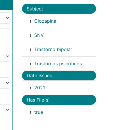
Subject
Clozapina
1
SNV
1
Trastorno bipolar
1
Trastornos psicóticos
1
Date issued
2021
1
Has File(s)
true
1