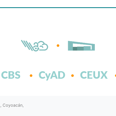
CBS
CyAD
CEUX
d, Coyoacán,