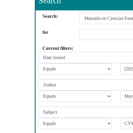
Search
Search:
for
Current filters: