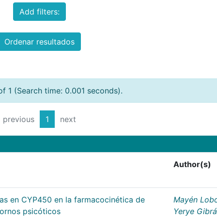
Add filters:
Ordenar resultados
of 1 (Search time: 0.001 seconds).
previous
1
next
Author(s)
cas en CYP450 en la farmacocinética de
Mayén Lobo
tornos psicóticos
Yerye Gibr