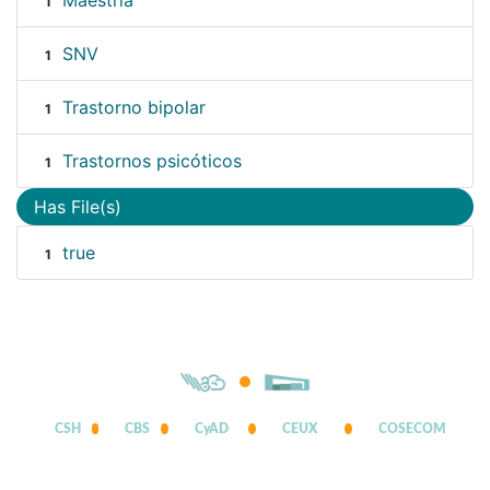
Maestría
1
SNV
1
Trastorno bipolar
1
Trastornos psicóticos
1
Has File(s)
true
1
CSH
CBS
CyAD
CEUX
COSECOM